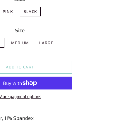
PINK
BLACK
Size
L
MEDIUM
LARGE
ADD TO CART
More payment options
r, 11% Spandex