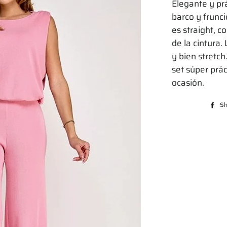
Elegante y prá
barco y frunc
es straight, c
de la cintura.
y bien stret
set súper prác
ocasión.
Sh