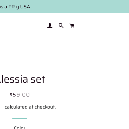
os a PR y USA
LOG IN
SEARCH
CART
lessia set
Regular
Sale
$59.00
price
price
ng
calculated at checkout.
Color