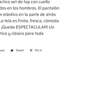
ctico set de top con cuello
idos en los hombros. El pantalón
on elástico en la parte de atrás
 La tela es finita, fresca, cómoda
ch. ¡Queda ESPECTACULAR! Un
tico y clásico para toda
are
Share
Tweet
Tweet
Pin it
Pin
on
on
on
Facebook
Twitter
Pinterest